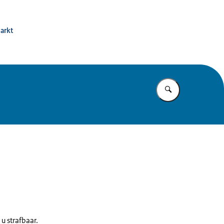
leenmarkt
markt
Vul in wat u z
 u strafbaar.