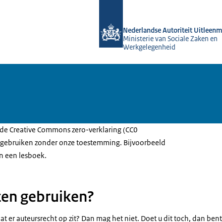
Naar de homepage van Toelating uit
Nederlandse Autoriteit Uitleen
Ministerie van Sociale Zaken en
Werkgelegenheid
 de
Creative Commons zero
-verklaring (CC0
u gebruiken zonder onze toestemming. Bijvoorbeeld
in een lesboek.
ten gebruiken?
 dat er auteursrecht op zit? Dan mag het niet. Doet u dit toch, dan bent