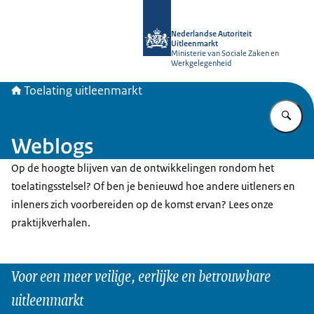
Naar de homepage van Toelating uit
Nederlandse Autoriteit
Uitleenmarkt
Ministerie van Sociale Zaken en
Werkgelegenheid
Toelating uitleenmarkt
Vu
Weblogs
Op de hoogte blijven van de ontwikkelingen rondom het
toelatingsstelsel? Of ben je benieuwd hoe andere uitleners en
inleners zich voorbereiden op de komst ervan? Lees onze
praktijkverhalen.
Voor een meer veilige, eerlijke en betrouwbare
uitleenmarkt