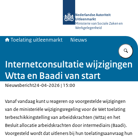
Naar de homepage van Toelating uit
Nederlandse Autoriteit
Uitleenmarkt
Ministerie van Sociale Zaken en
Werkgelegenheid
Toelating uitleenmarkt
Nieuws
Vu
Internetconsultatie wijzigingen
Wtta en Baadi van start
Nieuwsbericht
24-04-2026 | 15:00
Vanaf vandaag kunt u reageren op voorgestelde wijzigingen
van de ministeriële wijzigingsregeling voor de Wet toelating
terbeschikkingstelling van arbeidskrachten (Wtta) en het
Besluit allocatie arbeidskrachten door intermediairs (Baadi).
Voorgesteld wordt dat uitleners bij hun toelatingsaanvraag hun