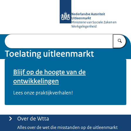
Naar de homepage van Toelating uit
Nederlandse Autoriteit
Uitleenmarkt
Ministerie van Sociale Zaken en
Werkgelegenheid
Vu
Toelating uitleenmarkt
Blijf op de hoogte van de
ontwikkelingen
Lees onze praktijkverhalen!
Menu
Over de Wtta
Alles over de wet die misstanden op de uitleenmarkt