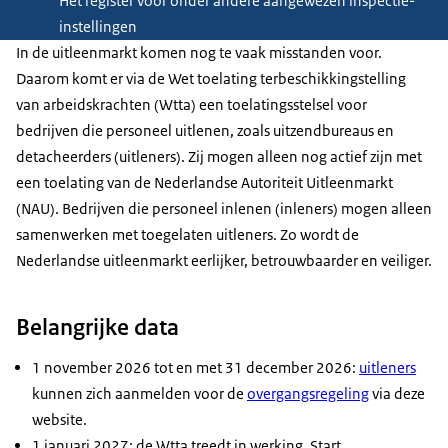
Het register voor onder andere aangewezen inspectie-
instellingen
In de uitleenmarkt komen nog te vaak misstanden voor.
Daarom komt er via de Wet toelating terbeschikkingstelling
van arbeidskrachten (Wtta) een toelatingsstelsel voor
bedrijven die personeel uitlenen, zoals uitzendbureaus en
detacheerders (uitleners). Zij mogen alleen nog actief zijn met
een toelating van de Nederlandse Autoriteit Uitleenmarkt
(NAU). Bedrijven die personeel inlenen (inleners) mogen alleen
samenwerken met toegelaten uitleners. Zo wordt de
Nederlandse uitleenmarkt eerlijker, betrouwbaarder en veiliger.
Belangrijke data
1 november 2026 tot en met 31 december 2026:
uitleners
kunnen zich aanmelden voor de
overgangsregeling
via deze
website.
1 januari 2027: de Wtta treedt in werking. Start